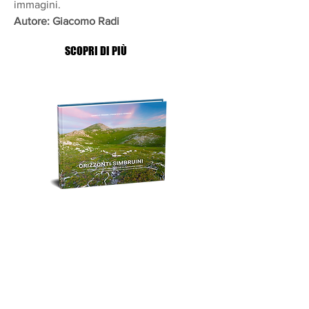
immagini.
Autore: Giacomo Radi
SCOPRI DI PIÙ
Orizzonti Simbruini
Un viaggio fotografico nell'area naturale
più grande della regione Lazio.
In questo volume scoprirete paesaggi
inediti e una sorprendente biodiversità
Autore: Daniele Frigida; Francesco